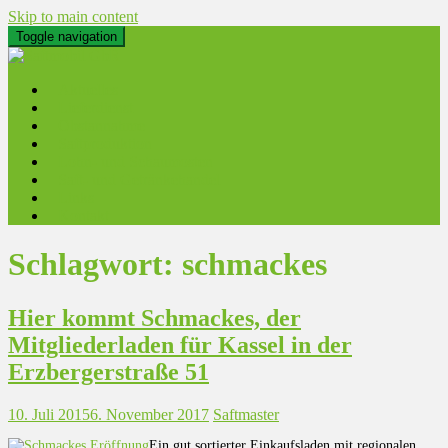
Skip to main content
Toggle navigation
Aktuelles
Lieferdienst
Obstannahme
Saftproduktion
Lohn- und Schaumosten
Saft- und Getränkehandel
Links
Kontakt
Schlagwort:
schmackes
Hier kommt Schmackes, der
Mitgliederladen für Kassel in der
Erzbergerstraße 51
10. Juli 2015
6. November 2017
Saftmaster
Ein gut sortierter Einkaufsladen mit regionalen,