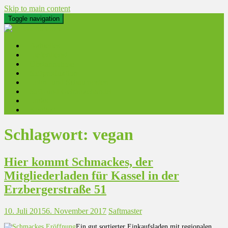
Skip to main content
Toggle navigation
Aktuelles
Lieferdienst
Obstannahme
Saftproduktion
Lohn- und Schaumosten
Saft- und Getränkehandel
Links
Kontakt
Schlagwort:
vegan
Hier kommt Schmackes, der
Mitgliederladen für Kassel in der
Erzbergerstraße 51
10. Juli 2015
6. November 2017
Saftmaster
Ein gut sortierter Einkaufsladen mit regionalen,