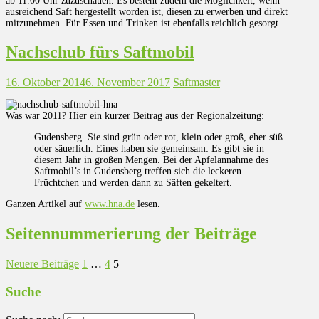
ab 11.00 Uhr zuzuschauen. Es besteht zudem die Möglichkeit, wenn
ausreichend Saft hergestellt worden ist, diesen zu erwerben und direkt
mitzunehmen. Für Essen und Trinken ist ebenfalls reichlich gesorgt.
Nachschub fürs Saftmobil
16. Oktober 2014
6. November 2017
Saftmaster
Was war 2011? Hier ein kurzer Beitrag aus der Regionalzeitung:
Gudensberg. Sie sind grün oder rot, klein oder groß, eher süß
oder säuerlich. Eines haben sie gemeinsam: Es gibt sie in
diesem Jahr in großen Mengen. Bei der Apfelannahme des
Saftmobil’s in Gudensberg treffen sich die leckeren
Früchtchen und werden dann zu Säften gekeltert.
Ganzen Artikel auf
www.hna.de
lesen.
Seitennummerierung der Beiträge
Neuere Beiträge
1
…
4
5
Suche