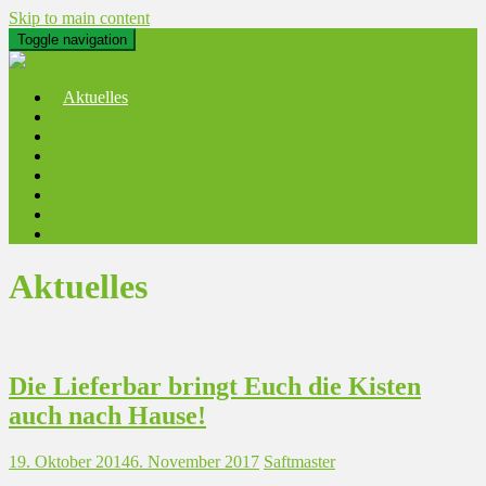
Skip to main content
Toggle navigation
Aktuelles
Lieferdienst
Obstannahme
Saftproduktion
Lohn- und Schaumosten
Saft- und Getränkehandel
Links
Kontakt
Aktuelles
Die Lieferbar bringt Euch die Kisten
auch nach Hause!
19. Oktober 2014
6. November 2017
Saftmaster