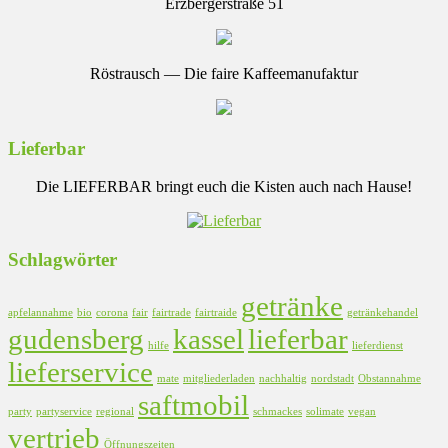
Erzbergerstraße 51
Röstrausch — Die faire Kaffeemanufaktur
Lieferbar
Die LIEFERBAR bringt euch die Kisten auch nach Hause!
Schlagwörter
getränke
apfelannahme
bio
corona
fair
fairtrade
fairtraide
getränkehandel
gudensberg
kassel
lieferbar
hilfe
lieferdienst
lieferservice
mate
mitgliederladen
nachhaltig
nordstadt
Obstannahme
saftmobil
party
partyservice
regional
schmackes
solimate
vegan
vertrieb
Öffnungszeiten