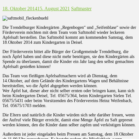
18. Oktober 2014
15. August 2021
Saftmaster
Die Trendelburger Kindergärten „Regenbogen“ und „Seifenblase“ sowie der
Förderverein möchten mit dem Team vom Saftmobil wieder leckeren
Apfelsaft herstellen. Das Saftmobil kommt am kommenden Samstag, dem
18.Oktober 2014 zum Kindergarten in Deisel.
Der Förderverein bittet alle Bürger der Großgemeinde Trendelburg, die
noch Äpfel haben und diese nicht mehr benötigen, sie den Kindergärten als
Spende zu überlassen, damit die Kinder ein Jahr lang den selbst gemachten
Apfelsaft genießen können!
Das Team von fleißigen Apfelsaftmachern wird ab Dienstag, dem
14.Oktober, auf dem Gelände des Kindergartens Wagen und Behältnisse
bereitstellen, wo die Äpfel abgegeben werden können.
Wer Äpfel hat, dieser aber nicht selber ernten oder bringen kann, kann sich
beim Kindergarten Deisel, Tel. 05675/364, beim Kindergarten Sielen Tel.
05675/5431 oder beim Vorsitzenden des Fördervereins Heinz Weifenbach,
Tel. 05675/1703 melden.
Die Eltern und natürlich die Kinder würden sich sehr darüber freuen, wenn
der Aufruf viele Bürger erreicht, damit eine Menge Äpfel zu Saft gepresst
werden können, den die Kinder dann selber zapfen und verköstigen können.
Außerdem ist jeder eingeladen beim Pressen am Samstag, dem 18.Oktober