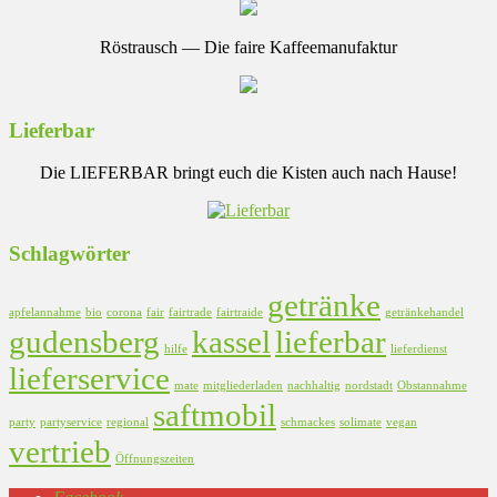
Röstrausch — Die faire Kaffeemanufaktur
Lieferbar
Die LIEFERBAR bringt euch die Kisten auch nach Hause!
Schlagwörter
getränke
apfelannahme
bio
corona
fair
fairtrade
fairtraide
getränkehandel
gudensberg
kassel
lieferbar
hilfe
lieferdienst
lieferservice
mate
mitgliederladen
nachhaltig
nordstadt
Obstannahme
saftmobil
party
partyservice
regional
schmackes
solimate
vegan
vertrieb
Öffnungszeiten